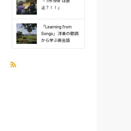
「“I’m fine”は禁
止？！！」
「Learning from
Songs」 洋楽の歌詞
から学ぶ英会話