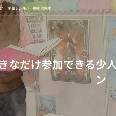
27
オンラインレッスン受付中！
27
学生＆シルバー割引実施中
05
中・高・大学生向けTOEIC／英検対策オンライン・クラス開催中！
01
開校２５周年スペシャルキャンペーン
27
オンラインレッスン受付中！
27
学生＆シルバー割引実施中
きる少人数のグループレ
ン