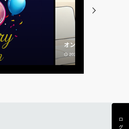
開校２５周年スペ
2026.04.01