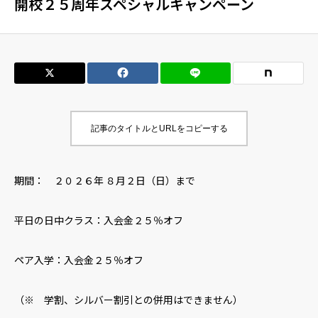
開校２５周年スペシャルキャンペーン
生徒の声
英会話コラム
資料請求・オリエンテーション申込み
記事のタイトルとURLをコピーする
入校お申込みフォーム
アクセス
期間： ２０２６年 ８月２日（日）まで
HKEメッソド
平日の日中クラス：入会金２５％オフ
講師プロフィール
ペア入学：入会金２５％オフ
コースレッスンの概要
（※ 学割、シルバー割引との併用はできません）
コース一覧